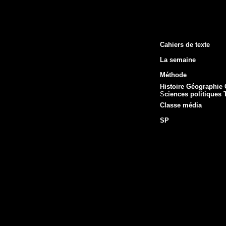
Cahiers de texte
La semaine
Méthode
Histoi
r
e Géographie 
S
ciences politiques
Classe média
SP